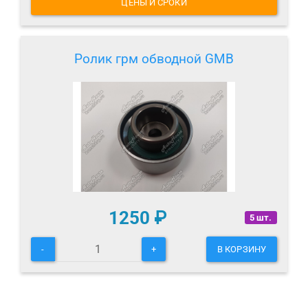
ЦЕНЫ И СРОКИ
Ролик грм обводной GMB
1250
₽
5 шт.
-
+
В КОРЗИНУ