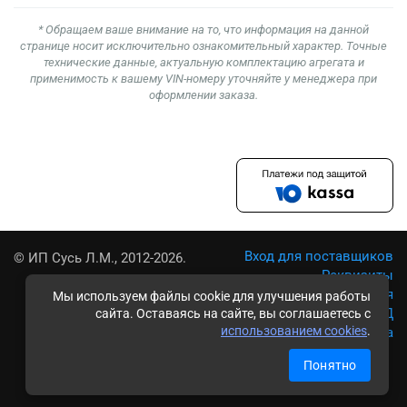
* Обращаем ваше внимание на то, что информация на данной
странице носит исключительно ознакомительный характер. Точные
технические данные, актуальную комплектацию агрегата и
применимость к вашему VIN-номеру уточняйте у менеджера при
оформлении заказа.
Вход для поставщиков
© ИП Сусь Л.М., 2012-2026.
Реквизиты
Условия использования
Мы используем файлы cookie для улучшения работы
Политика обработки ПД
сайта. Оставаясь на сайте, вы соглашаетесь с
использованием cookies
.
Карта сайта
Понятно