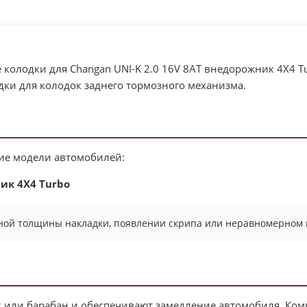
 колодки для Changan UNI-K 2.0 16V 8AT внедорожник 4X4 Tu
ки для колодок заднего тормозного механизма.
ие модели автомобилей:
ник 4X4 Turbo
ной толщины накладки, появлении скрипа или неравномерном и
к или барабан и обеспечивают замедление автомобиля. Ком