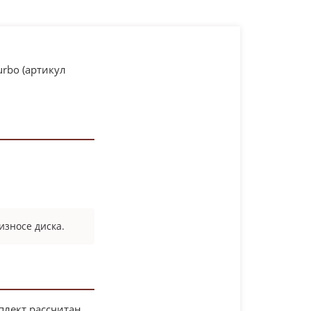
rbo (артикул
зносе диска.
плект рассчитан