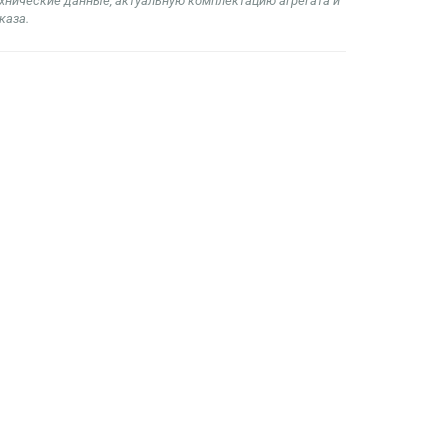
ехнические данные, актуальную комплектацию агрегата и
каза.