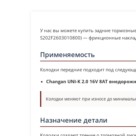
У нас вы можете купить задние тормозные
S202F2603010800) — фрикционные наклад
Применяемость
Колодки передние подходит под следующ
Changan UNI-K 2.0 16V 8AT внедорож
Колодки меняют при износе до минималь
Назначение детали
Колодки создают трение о тормозной дис