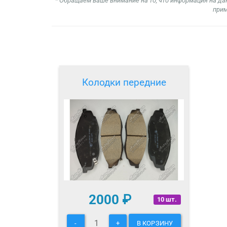
* Обращаем ваше внимание на то, что информация на да
прим
Колодки передние
2000
₽
10 шт.
-
+
В КОРЗИНУ