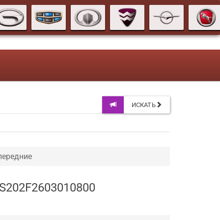
ИСКАТЬ
передние
 S202F2603010800