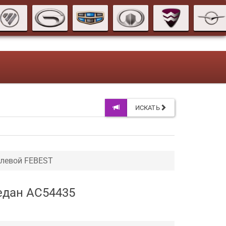
ИСКАТЬ
улевой FEBEST
седан AC54435