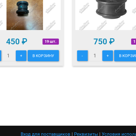
450
₽
750
₽
19 шт.
1
+
В КОРЗИНУ
-
+
В КОРЗИ
Вход для поставщиков
|
Реквизиты
|
Условия испол