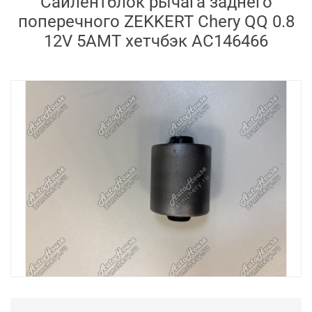
Сайлентблок рычага заднего
поперечного ZEKKERT Chery QQ 0.8
12V 5AMT хетчбэк AC146466