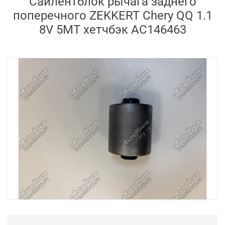
Сайлентблок рычага заднего
поперечного ZEKKERT Chery QQ 1.1
8V 5MT хетчбэк AC146463