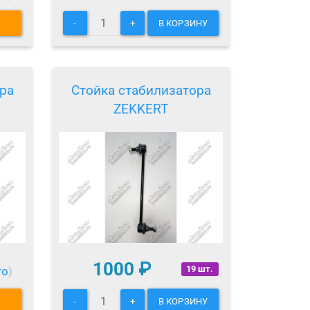
-
+
В КОРЗИНУ
ра
Стойка стабилизатора
ZEKKERT
1000
₽
19 шт.
то
)
-
+
В КОРЗИНУ