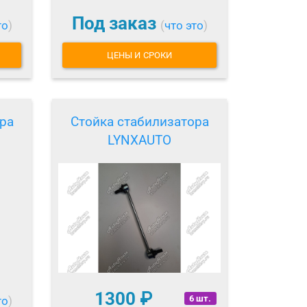
Под заказ
то
)
(
что это
)
ЦЕНЫ И СРОКИ
ра
Стойка стабилизатора
LYNXAUTO
1300
₽
6 шт.
то
)