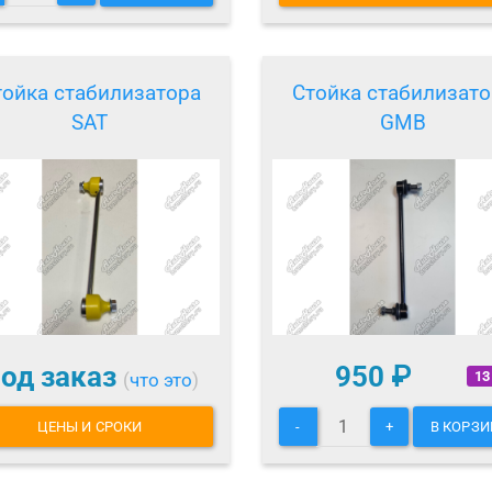
тойка стабилизатора
Стойка стабилизато
SAT
GMB
од заказ
950
₽
13
(
что это
)
ЦЕНЫ И СРОКИ
-
+
В КОРЗИ