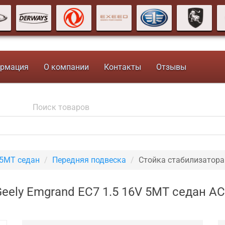
рмация
О компании
Контакты
Отзывы
 5MT седан
Передняя подвеска
Стойка стабилизатора
eely Emgrand EC7 1.5 16V 5MT седан A