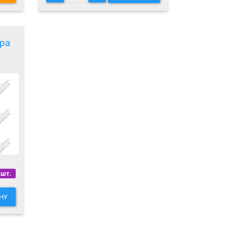
ра
 шт.
НУ