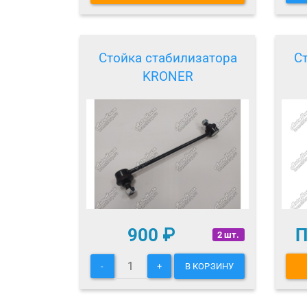
Стойка стабилизатора
С
KRONER
900
₽
П
2 шт.
-
+
В КОРЗИНУ