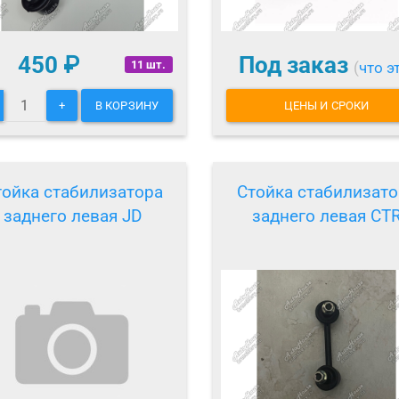
450
₽
Под заказ
11 шт.
(
что э
+
В КОРЗИНУ
ЦЕНЫ И СРОКИ
тойка стабилизатора
Стойка стабилизато
заднего левая JD
заднего левая CT