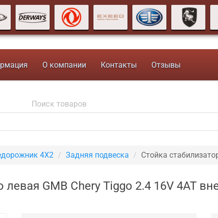
рмация
О компании
Контакты
Отзывы
недорожник 4X2
Задняя подвеска
Стойка стабилизато
 левая GMB Chery Tiggo 2.4 16V 4AT в