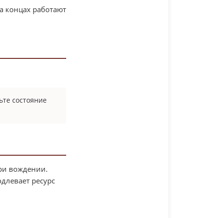
а концах работают
ьте состояние
ри вождении.
длевает ресурс