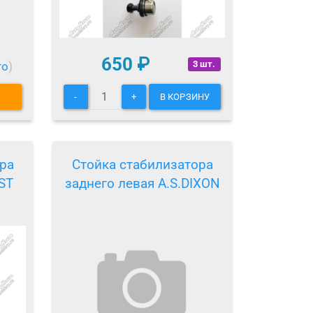
650
₽
3 шт.
то
)
-
+
В КОРЗИНУ
ра
Стойка стабилизатора
ST
заднего левая A.S.DIXON