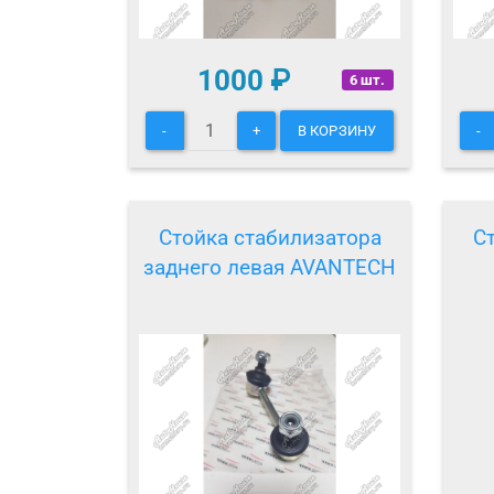
1000
₽
6 шт.
-
+
В КОРЗИНУ
-
Стойка стабилизатора
С
заднего левая AVANTECH