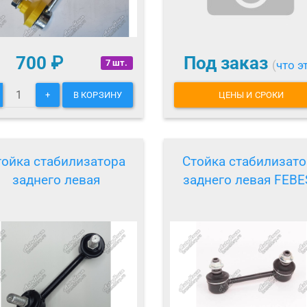
700
₽
Под заказ
7 шт.
(
что э
+
В КОРЗИНУ
ЦЕНЫ И СРОКИ
тойка стабилизатора
Стойка стабилизато
заднего левая
заднего левая FEBE