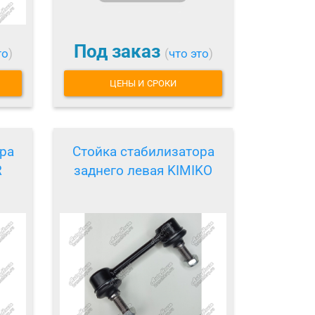
Под заказ
то
)
(
что это
)
ЦЕНЫ И СРОКИ
ра
Стойка стабилизатора
R
заднего левая KIMIKO