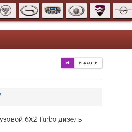
ИСКАТЬ
и
рузовой 6X2 Turbo дизель