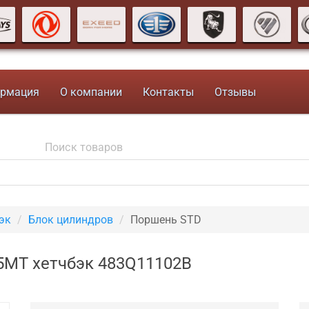
рмация
О компании
Контакты
Отзывы
эк
Блок цилиндров
Поршень STD
 5MT хетчбэк 483Q11102B