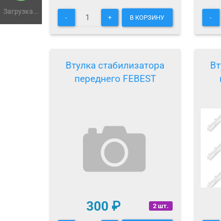
Загрузка...
-
+
В КОРЗИНУ
-
Втулка стабилизатора
Вт
переднего FEBEST
300
₽
2 шт.