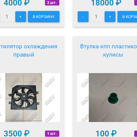
4000
₽
18000
₽
2 шт.
+
В КОРЗИНУ
-
+
В КОРЗ
тилятор охлаждения
Втулка кпп пластик
правый
кулисы
3500
₽
100
₽
1 шт.