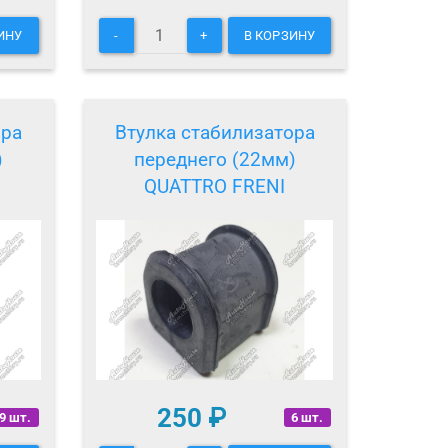
ИНУ
-
+
В КОРЗИНУ
ора
Втулка стабилизатора
)
переднего (22мм)
QUATTRO FRENI
250
₽
9 шт.
6 шт.