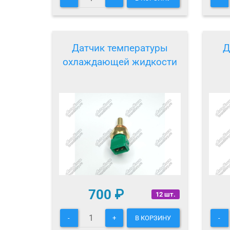
Датчик температуры
Д
охлаждающей жидкости
700
₽
12 шт.
-
+
В КОРЗИНУ
-