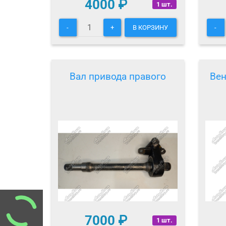
4000
₽
1 шт.
-
+
В КОРЗИНУ
-
Вал привода правого
Вен
7000
₽
1 шт.