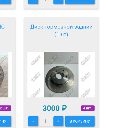
HC
Диск тормозной задний
(1шт)
3000
₽
2 шт.
4 шт.
ИНУ
-
+
В КОРЗИНУ