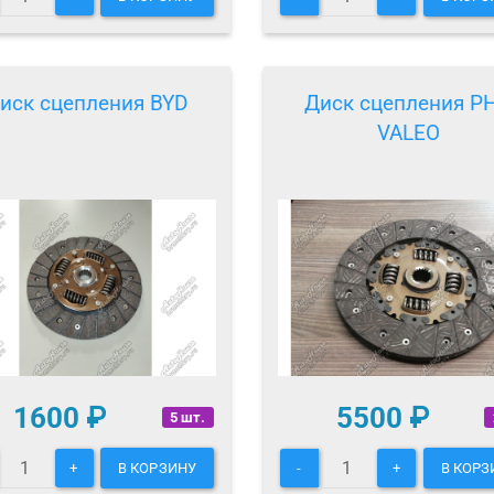
иск сцепления BYD
Диск сцепления P
VALEO
1600
₽
5500
₽
5 шт.
+
В КОРЗИНУ
-
+
В КОРЗ