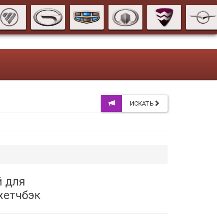
ИСКАТЬ
й для
 хетчбэк