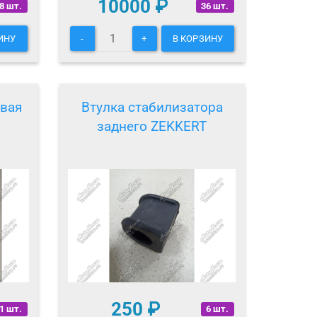
10000
₽
8 шт.
36 шт.
ИНУ
-
+
В КОРЗИНУ
овая
Втулка стабилизатора
заднего ZEKKERT
250
₽
1 шт.
6 шт.