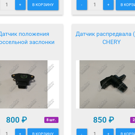
+
В КОРЗИНУ
-
+
В КОРЗ
Датчик положения
Датчик распредвала 
оссельной заслонки
CHERY
800
₽
850
₽
8 шт.
2
+
В КОРЗИНУ
-
+
В КОРЗ