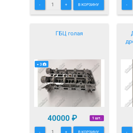
-
+
В КОРЗИНУ
-
ГБЦ голая
др
+ 3
40000
₽
1 шт.
-
+
В КОРЗИНУ
-