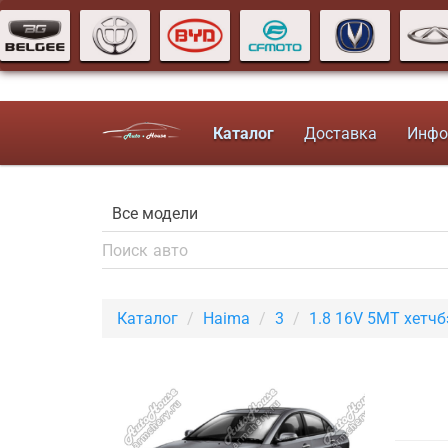
Каталог
Доставка
Инфо
Каталог
Haima
3
1.8 16V 5MT хетчб