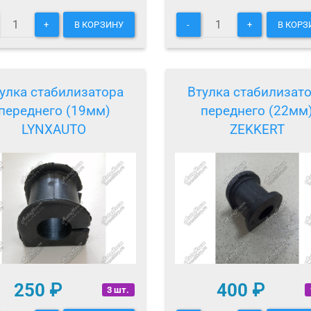
+
В КОРЗИНУ
-
+
В КОРЗ
улка стабилизатора
Втулка стабилизат
переднего (19мм)
переднего (22мм
LYNXAUTO
ZEKKERT
250
₽
400
₽
3 шт.