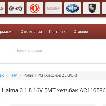
рмация
О компании
Контакты
Отзывы
эк
ГРМ
Ролик ГРМ обводной ZEKKERT
Haima 3 1.8 16V 5MT хетчбэк AC110586