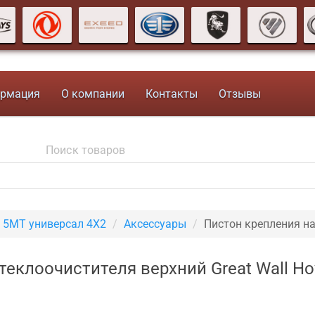
рмация
О компании
Контакты
Отзывы
V 5MT универсал 4X2
Аксессуары
Пистон крепления н
еклоочистителя верхний Great Wall Ho