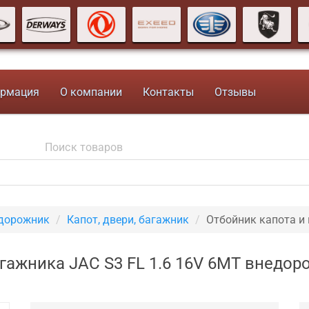
рмация
О компании
Контакты
Отзывы
едорожник
Капот, двери, багажник
Отбойник капота и
гажника JAC S3 FL 1.6 16V 6MT внедо