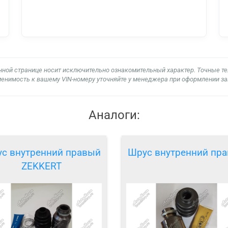
нной странице носит исключительно ознакомительный характер. Точные т
енимость к вашему VIN-номеру уточняйте у менеджера при оформлении за
Аналоги:
с внутренний правый
Шрус внутренний пр
ZEKKERT