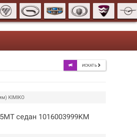
ИСКАТЬ
мм) KIMIKO
V 5MT седан 1016003999KM