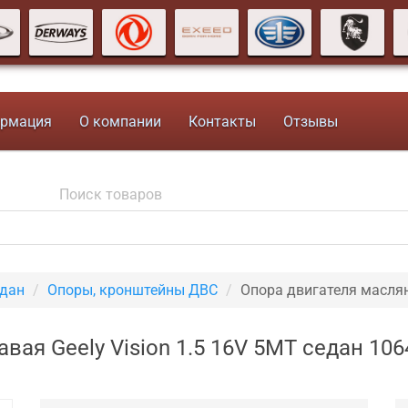
рмация
О компании
Контакты
Отзывы
едан
Опоры, кронштейны ДВС
Опора двигателя масля
вая Geely Vision 1.5 16V 5MT седан 10