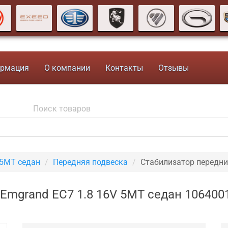
рмация
О компании
Контакты
Отзывы
 5MT седан
Передняя подвеска
Стабилизатор передн
Emgrand EC7 1.8 16V 5MT седан 106400