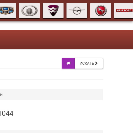
ИСКАТЬ
ий
1044