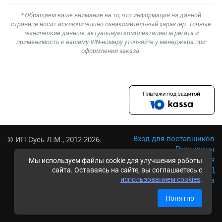
* Обращаем ваше внимание на то, что информация на данной
странице носит исключительно ознакомительный характер. Точные
технические данные, актуальную комплектацию агрегата и
применимость к вашему VIN-номеру уточняйте у менеджера при
оформлении заказа.
Вход для поставщиков
© ИП Сусь Л.М., 2012-2026.
Реквизиты
Условия использования
Мы используем файлы cookie для улучшения работы
Политика обработки ПД
сайта. Оставаясь на сайте, вы соглашаетесь с
использованием cookies
.
Карта сайта
Понятно