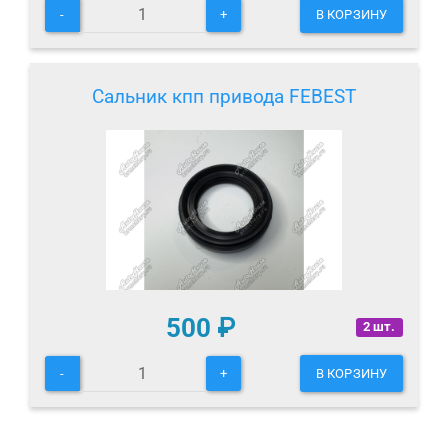
-
+
В КОРЗИНУ
Сальник кпп привода FEBEST
500
₽
2 шт.
-
+
В КОРЗИНУ