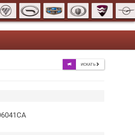
ИСКАТЬ
06041CA