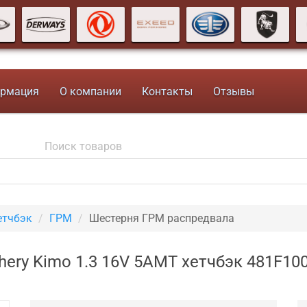
рмация
О компании
Контакты
Отзывы
етчбэк
ГРМ
Шестерня ГРМ распредвала
ery Kimo 1.3 16V 5AMT хетчбэк 481F10