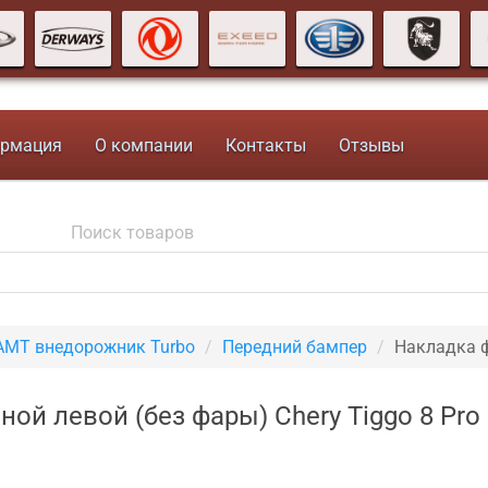
рмация
О компании
Контакты
Отзывы
7AMT внедорожник Turbo
Передний бампер
Накладка ф
ой левой (без фары) Chery Tiggo 8 Pro