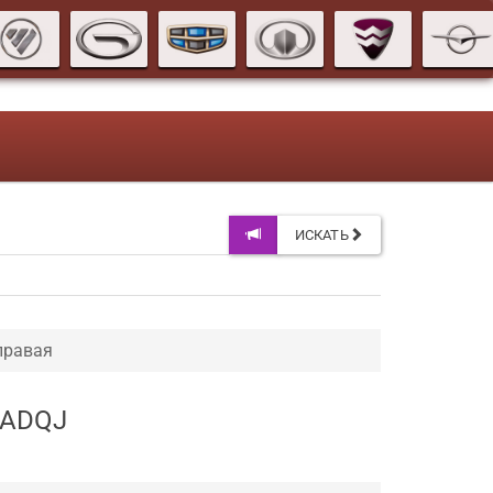
ИСКАТЬ
правая
AADQJ