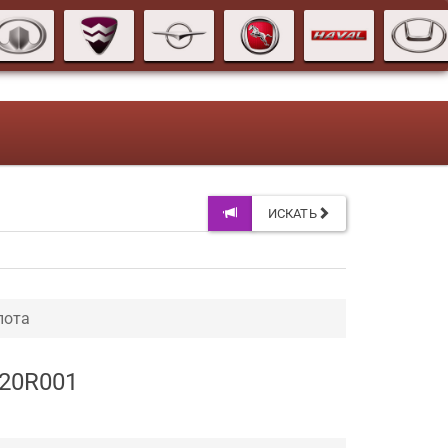
ИСКАТЬ
пота
020R001