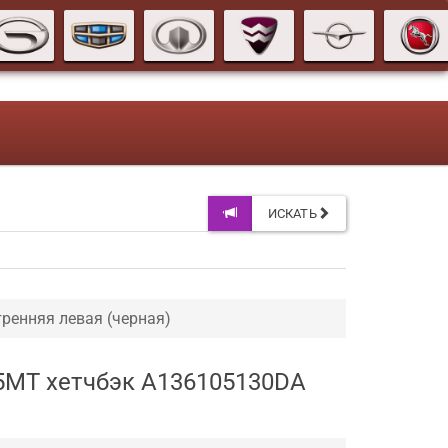
ИСКАТЬ
тренняя левая (черная)
V 5MT хетчбэк A136105130DA