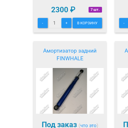
2300
₽
7 шт.
-
+
В КОРЗИНУ
-
Амортизатор задний
А
FINWHALE
Под заказ
П
(
что это
)