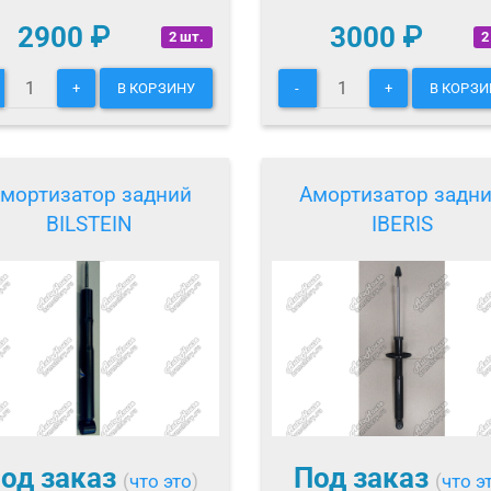
2900
₽
3000
₽
2 шт.
2
+
В КОРЗИНУ
-
+
В КОРЗИ
мортизатор задний
Амортизатор задн
BILSTEIN
IBERIS
од заказ
Под заказ
(
что это
)
(
что э