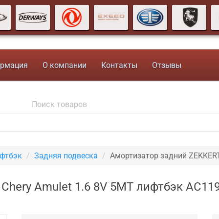
рмация
О компании
Контакты
Отзывы
ифтбэк
Задняя подвеска
Амортизатор задний ZEKKER
Chery Amulet 1.6 8V 5MT лифтбэк AC11