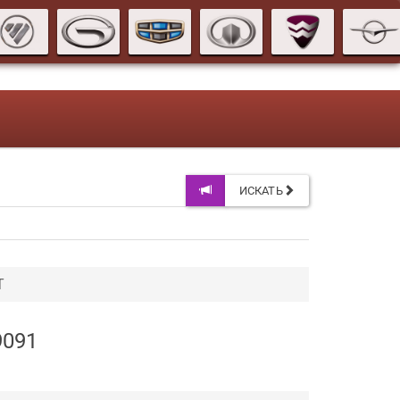
ИСКАТЬ
T
9091