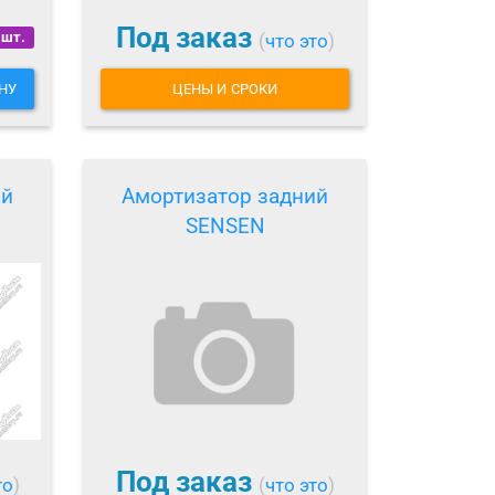
Под заказ
 шт.
(
что это
)
НУ
ЦЕНЫ И СРОКИ
ий
Амортизатор задний
SENSEN
Под заказ
то
)
(
что это
)