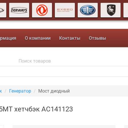
рмация
О компании
Контакты
Отзывы
к
Генератор
Мост диодный
 5MT хетчбэк AC141123