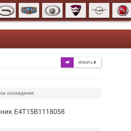
ИСКАТЬ
бок охлаждения
ожник E4T15B1118058