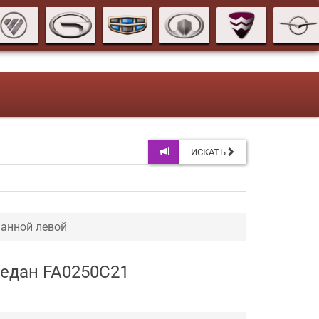
ИСКАТЬ
анной левой
седан FA0250C21