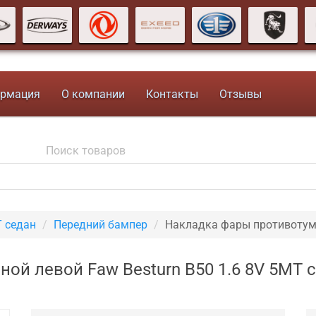
рмация
О компании
Контакты
Отзывы
T седан
Передний бампер
Накладка фары противотум
ой левой Faw Besturn B50 1.6 8V 5MT 