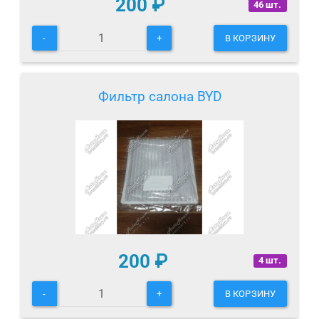
200
₽
46 шт.
-
+
В КОРЗИНУ
Фильтр салона BYD
200
₽
4 шт.
-
+
В КОРЗИНУ