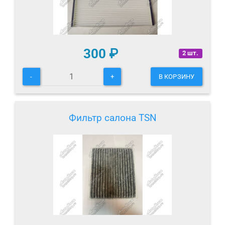
300
₽
2 шт.
-
+
В КОРЗИНУ
Фильтр салона TSN