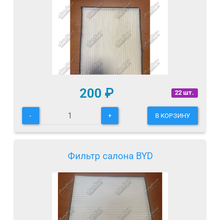
200
₽
22 шт.
-
+
В КОРЗИНУ
Фильтр салона BYD