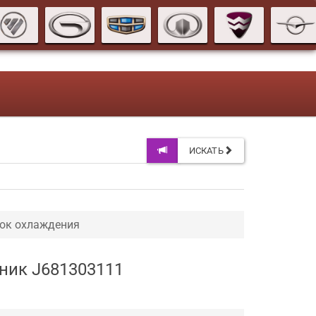
ИСКАТЬ
ок охлаждения
жник J681303111