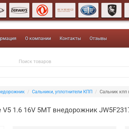
рмация
О компании
Контакты
Отзывы
внедорожник
Сальники, уплотнители КПП
Сальник кпп
ce V5 1.6 16V 5MT внедорожник JW5F231