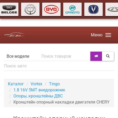
Меню
Каталог
Vortex
Tingo
1.8 16V 5MT внедорожник
Опоры, кронштейны ДВС
Кронштейн опорный накладки двигателя CHERY