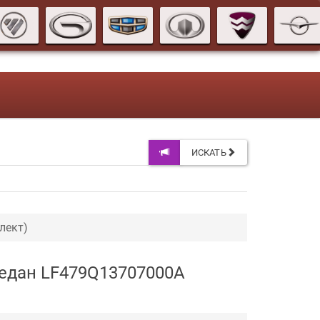
ИСКАТЬ
лект)
 седан LF479Q13707000A