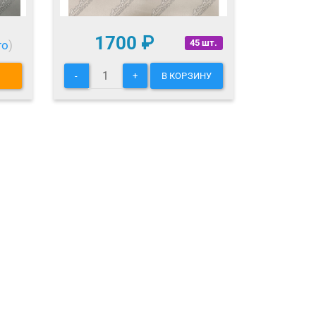
1700
₽
45 шт.
то
)
-
+
В КОРЗИНУ