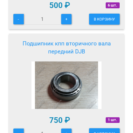
500
₽
6 шт.
-
+
В КОРЗИНУ
Подшипник кпп вторичного вала
передний DJB
750
₽
1 шт.