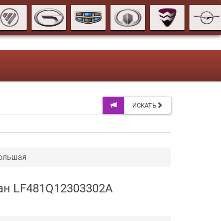
ИСКАТЬ
большая
дан LF481Q12303302A