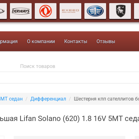
рмация
О компании
Контакты
Отзывы
5МТ седан
Дифференциал
Шестерня кпп сателлитов 
шая Lifan Solano (620) 1.8 16V 5МТ се