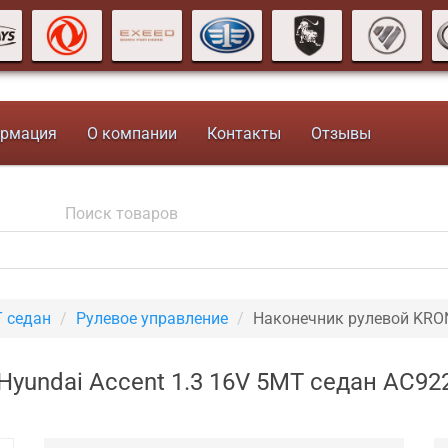
рмация
О компании
Контакты
Отзывы
T седан
Рулевое управление
Наконечник рулевой KRO
yundai Accent 1.3 16V 5MT седан AC92