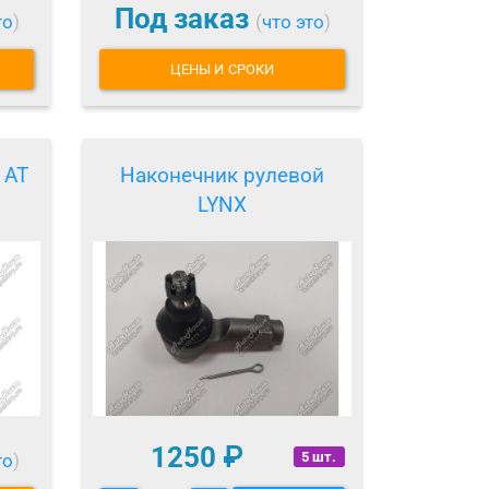
Под заказ
то
)
(
что это
)
ЦЕНЫ И СРОКИ
 AT
Наконечник рулевой
LYNX
1250
₽
5 шт.
то
)