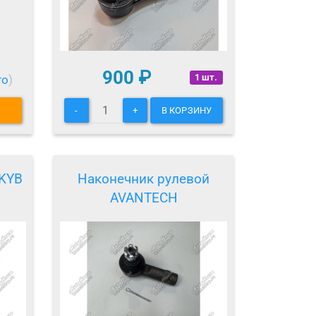
900
₽
1 шт.
то
)
-
+
В КОРЗИНУ
 KYB
Наконечник рулевой
AVANTECH