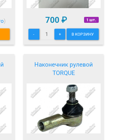
700
₽
1 шт.
то
)
-
+
В КОРЗИНУ
ой
Наконечник рулевой
TORQUE