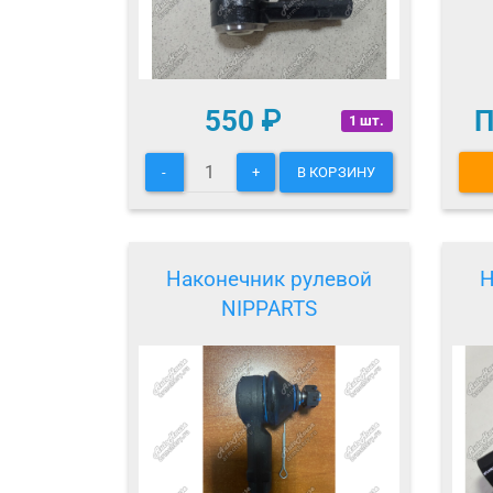
550
₽
П
1 шт.
-
+
В КОРЗИНУ
Наконечник рулевой
Н
NIPPARTS