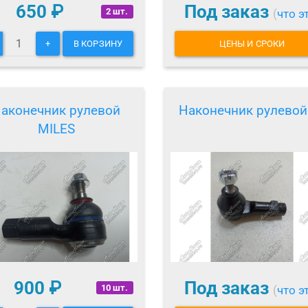
650
₽
Под заказ
2 шт.
(
что э
+
В КОРЗИНУ
ЦЕНЫ И СРОКИ
аконечник рулевой
Наконечник рулевой
MILES
900
₽
Под заказ
10 шт.
(
что э