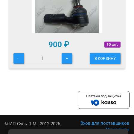
900
₽
10 шт.
-
+
В КОРЗИНУ
Вход для поставщиков
© ИП Сусь Л.М., 2012-2026.
Реквизиты