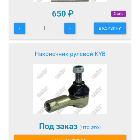
650
₽
2 шт.
-
+
В КОРЗИНУ
Наконечник рулевой KYB
Под заказ
(
что это
)