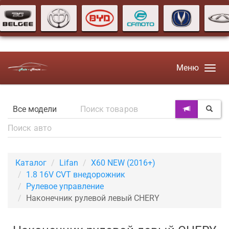
Меню
Каталог
Lifan
X60 NEW (2016+)
1.8 16V CVT внедорожник
Рулевое управление
Наконечник рулевой левый CHERY