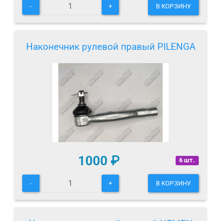
-
+
В КОРЗИНУ
Наконечник рулевой правый PILENGA
1000
₽
6 шт.
-
+
В КОРЗИНУ