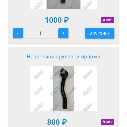
1000
₽
4 шт.
-
+
В КОРЗИНУ
Наконечник рулевой правый
800
₽
9 шт.