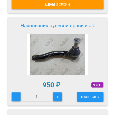
ЦЕНЫ И СРОКИ
Наконечник рулевой правый JD
950
₽
9 шт.
-
+
В КОРЗИНУ