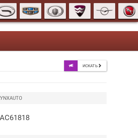
ИСКАТЬ
 LYNXAUTO
 AC61818