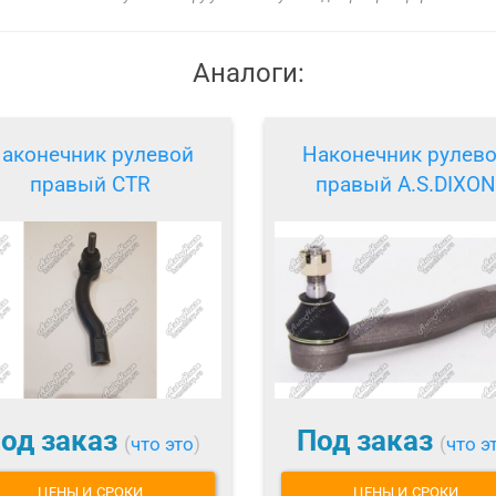
Аналоги:
аконечник рулевой
Наконечник рулев
правый CTR
правый A.S.DIXON
од заказ
Под заказ
(
что это
)
(
что э
ЦЕНЫ И СРОКИ
ЦЕНЫ И СРОКИ