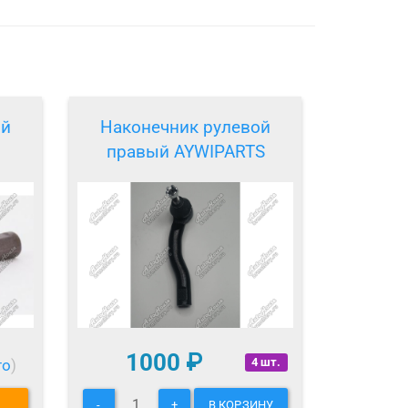
ой
Наконечник рулевой
правый AYWIPARTS
1000
₽
4 шт.
то
)
-
+
В КОРЗИНУ