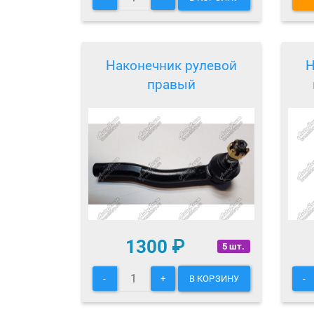
Наконечник рулевой
Н
правый
1300
₽
5 шт.
-
+
В КОРЗИНУ
-