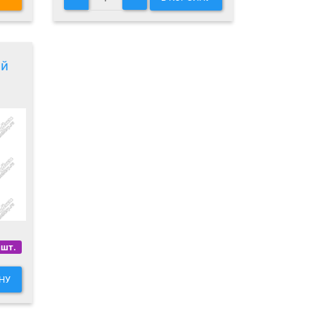
ой
 шт.
НУ