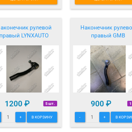
аконечник рулевой
Наконечник рулев
правый LYNXAUTO
правый GMB
1200
₽
900
₽
5 шт.
1
+
В КОРЗИНУ
-
+
В КОРЗИ