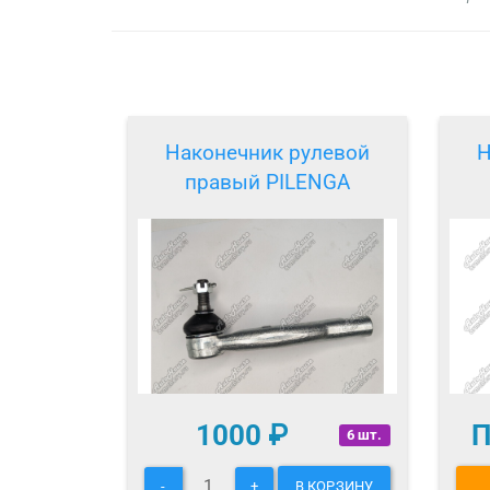
Наконечник рулевой
Н
правый PILENGA
1000
₽
П
6 шт.
-
+
В КОРЗИНУ