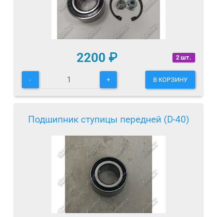
2200
₽
2 шт.
-
+
В КОРЗИНУ
Подшипник ступицы передней (D-40)