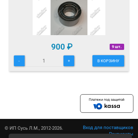
900
₽
9 шт.
-
+
В КОРЗИНУ
Вход для поставщиков
© ИП Сусь Л.М., 2012-2026.
Реквизиты