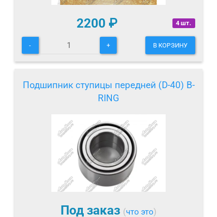
2200
₽
4 шт.
-
+
В КОРЗИНУ
Подшипник ступицы передней (D-40) B-
RING
Под заказ
(
что это
)