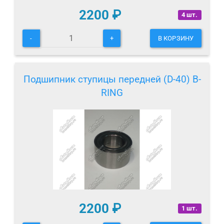
2200
₽
4 шт.
-
+
В КОРЗИНУ
Подшипник ступицы передней (D-40) B-
RING
2200
₽
1 шт.