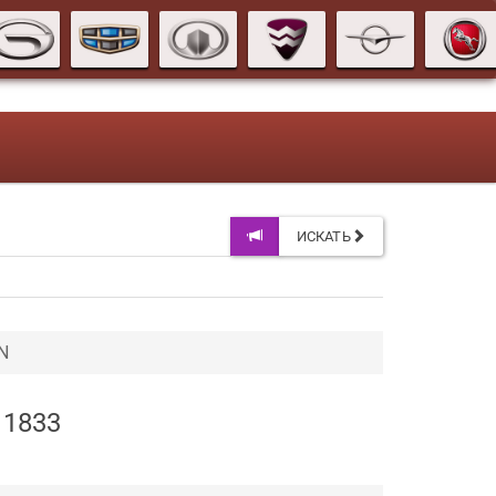
ИСКАТЬ
N
11833