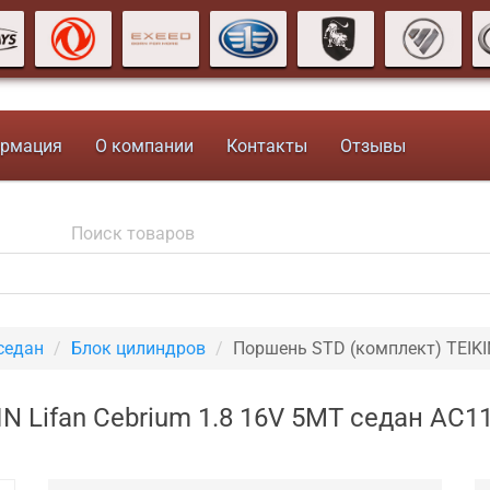
рмация
О компании
Контакты
Отзывы
седан
Блок цилиндров
Поршень STD (комплект) TEIKI
N Lifan Cebrium 1.8 16V 5MT седан AC1