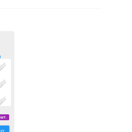
O
 шт.
НУ