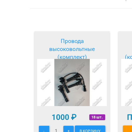
Провода
высоковольтные
(комплект)
(к
1000
₽
П
18 шт.
-
+
В КОРЗИНУ