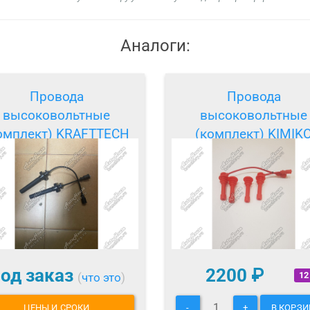
Аналоги:
Провода
Провода
высоковольтные
высоковольтные
омплект) KRAFTTECH
(комплект) KIMIK
од заказ
2200
₽
12
(
что это
)
ЦЕНЫ И СРОКИ
-
+
В КОРЗИ