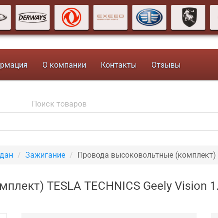
рмация
О компании
Контакты
Отзывы
едан
Зажигание
Провода высоковольтные (комплект)
плект) TESLA TECHNICS Geely Vision 1