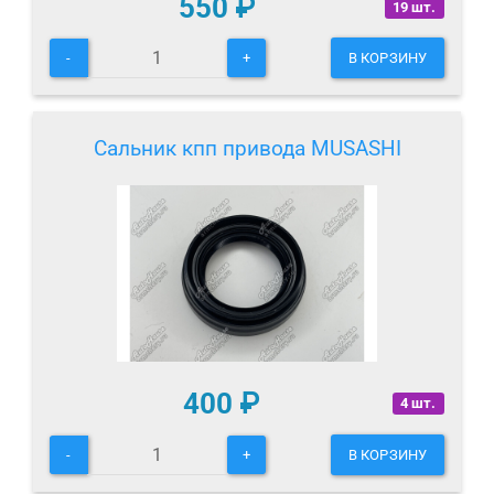
550
₽
19 шт.
-
+
В КОРЗИНУ
Сальник кпп привода MUSASHI
400
₽
4 шт.
-
+
В КОРЗИНУ