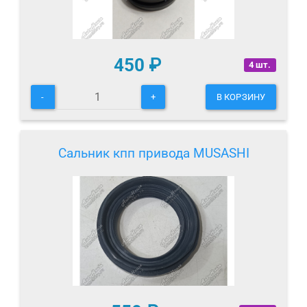
450
₽
4 шт.
-
+
В КОРЗИНУ
Сальник кпп привода MUSASHI