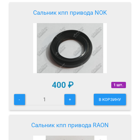
Сальник кпп привода NOK
400
₽
1 шт.
-
+
В КОРЗИНУ
Сальник кпп привода RAON