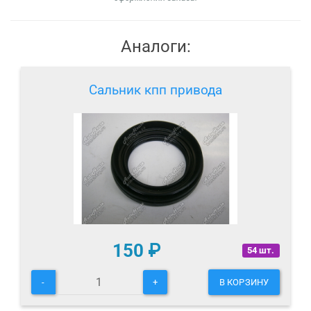
Аналоги:
Сальник кпп привода
150
₽
54 шт.
-
+
В КОРЗИНУ