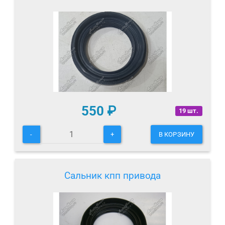
550
₽
19 шт.
-
+
В КОРЗИНУ
Сальник кпп привода