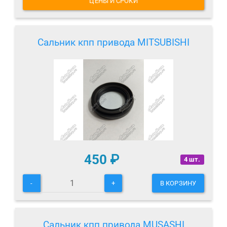
ЦЕНЫ И СРОКИ
Сальник кпп привода MITSUBISHI
450
₽
4 шт.
-
+
В КОРЗИНУ
Сальник кпп привода MUSASHI