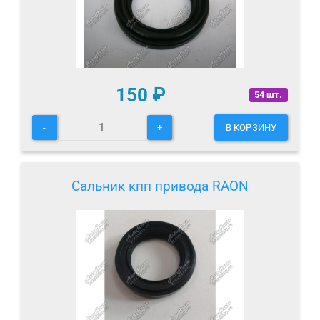
150
₽
54 шт.
-
+
В КОРЗИНУ
Сальник кпп привода RAON