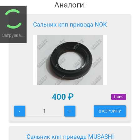
Аналоги:
Сальник кпп привода NOK
Загрузка...
400
₽
1 шт.
-
+
В КОРЗИНУ
Сальник кпп привода MUSASHI