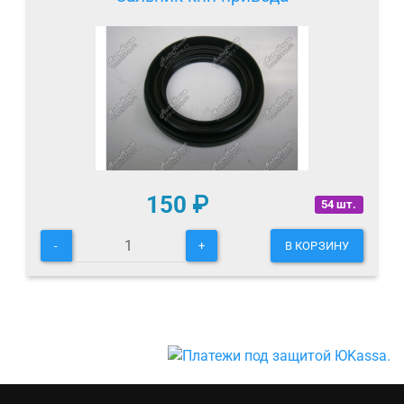
150
₽
54 шт.
-
+
В КОРЗИНУ