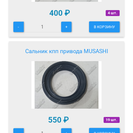
400
₽
4 шт.
-
+
В КОРЗИНУ
Сальник кпп привода MUSASHI
550
₽
19 шт.