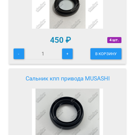
450
₽
4 шт.
-
+
В КОРЗИНУ
Сальник кпп привода MUSASHI