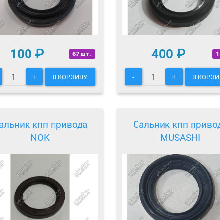
100
₽
400
₽
67 шт.
1
+
В КОРЗИНУ
-
+
В КОРЗИ
альник кпп привода
Сальник кпп приво
NOK
MUSASHI