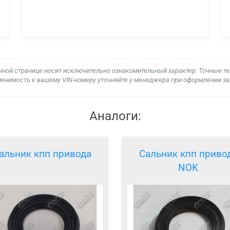
нной странице носит исключительно ознакомительный характер. Точные т
енимость к вашему VIN-номеру уточняйте у менеджера при оформлении за
Аналоги:
альник кпп привода
Сальник кпп приво
NOK