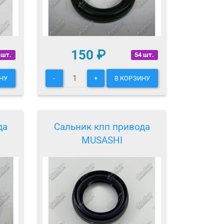
150
₽
 шт.
54 шт.
НУ
-
+
В КОРЗИНУ
да
Сальник кпп привода
MUSASHI