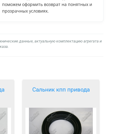
поможем оформить возврат на понятных и
прозрачных условиях.
ехнические данные, актуальную комплектацию агрегата и
каза.
да
Сальник кпп привода