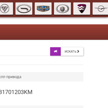
ИСКАТЬ
кпп привода
231701203KM