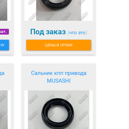
Под заказ
 шт.
(
что это
)
НУ
ЦЕНЫ И СРОКИ
да
Сальник кпп привода
MUSASHI