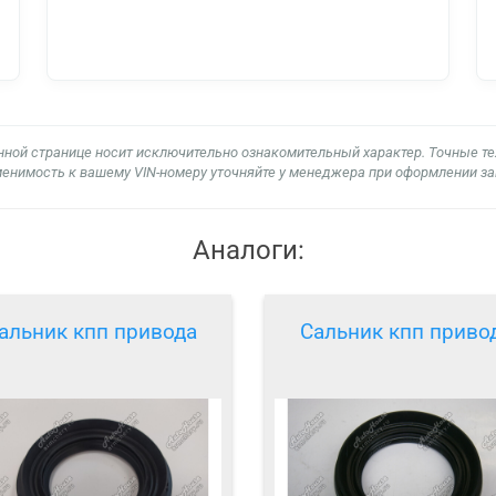
нной странице носит исключительно ознакомительный характер. Точные т
енимость к вашему VIN-номеру уточняйте у менеджера при оформлении за
Аналоги:
альник кпп привода
Сальник кпп приво