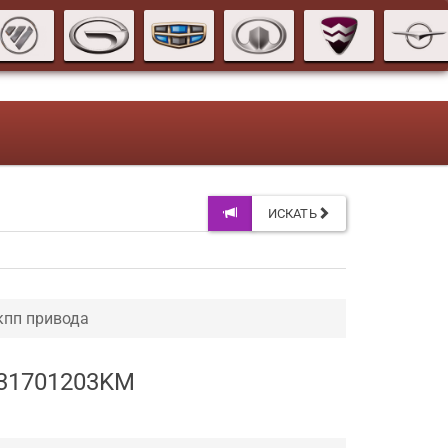
ИСКАТЬ
кпп привода
231701203KM