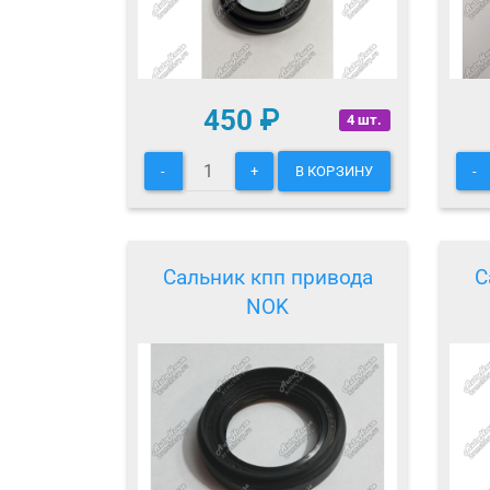
450
₽
4 шт.
-
+
В КОРЗИНУ
-
Сальник кпп привода
С
NOK