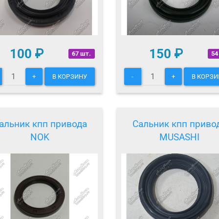
100
₽
150
₽
67 шт.
54
+
В КОРЗИНУ
-
+
В КОРЗИ
альник кпп привода
Сальник кпп приво
NOK
MUSASHI